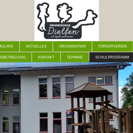
MULARE
AKTUELLES
ORGANISATION
FÖRDERVEREIN
S/BETREUUNG
KONTAKT
TERMINE
SCHULPROGRAMM